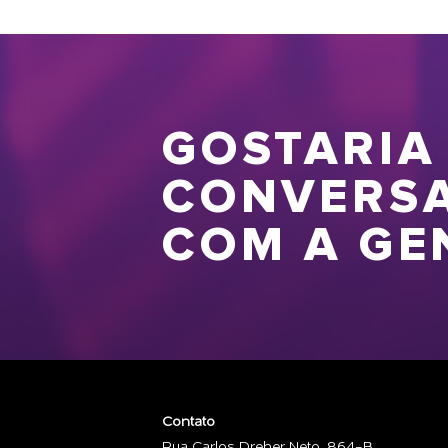
GOSTARIA
CONVERS
COM A GE
Contato
Rua Carlos Dreher Neto, 864-B