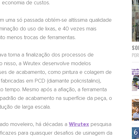
 e economia de custos.
em uma só passada obtém-se altíssima qualidade
minação do uso de lixas, e 40 vezes mais
uito menos trocas de ferramentas.
SO
POR
ava torna a finalização dos processos de
ndo nisso, a Wirutex desenvolve modelos
 fases de acabamento, como pintura e colagem de
fabricadas em PCD (diamante policristalino),
o tempo. Mesmo após a afiação, a ferramenta
padrão de acabamento na superfície da peça, o
ução de larga escala.
cado moveleiro, há décadas a
pesquisa
Wirutex
ficazes para quaisquer desafios de usinagem da