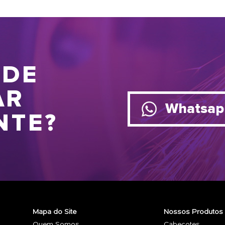
 DE
AR
Whatsap
NTE?
Mapa do Site
Nossos Produtos
Quem Somos
Cabeçotes