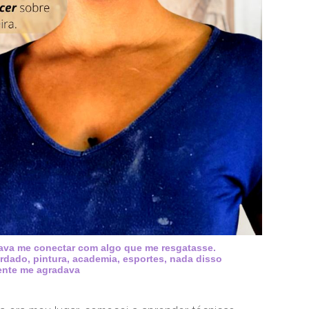
sava me conectar com algo que me resgatasse.
ordado, pintura, academia, esportes, nada disso
ente me agradava