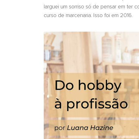
larguei um sorriso só de pensar em ter c
curso de marcenaria. Isso foi em 2016.