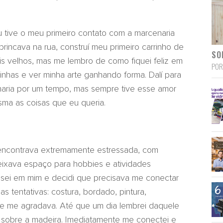
 tive o meu primeiro contato com a marcenaria
incava na rua, construí meu primeiro carrinho de
SO
is velhos, mas me lembro de como fiquei feliz em
POR
dinhas e ver minha arte ganhando forma. Dalí para
naria por um tempo, mas sempre tive esse amor
sma as coisas que eu queria.
encontrava extremamente estressada, com
deixava espaço para hobbies e atividades
ensei em mim e decidi que precisava me conectar
s tentativas: costura, bordado, pintura,
te me agradava. Até que um dia lembrei daquele
ar sobre a madeira. Imediatamente me conectei e