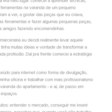
ria era meu lugar. comecei a aprender técnicas,
s ferramentas na varanda de um pequeno
am a ver, a gostar das peças que eu criava,
ras ferramentas e fazer algumas pequenas peças,
mais amigos fazendo encomendinhas.
marcenaria eu decidi realmente levar aquele
, tinha muitas ideias e vontade de transformar a
a profissão. Daí pra frente comecei a estratégia
eúdo para internet como forma de divulgação,
nha oficina e trabalhar com mais profissionalismo
na varanda do apartamento - e aí, de passo em
s espaços.
tos: entender o mercado, conseguir me inserir