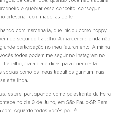
amigos, perceber que, quando você não trabalha
rceneiro e quebrar esse conceito, conseguir
lho artesanal, com madeiras de lei.
lhando com marcenaria, que iniciou como hoppy
bém de segundo trabalho. A marcenaria ainda não
m grande participação no meu faturamento. A minha
e, vocês todos podem me seguir no Instagram no
trabalho, dia a dia e dicas para quem está
des sociais como os meus trabalhos ganham mais
a arte linda.
, estarei participando como palestrante da Feira
tece no dia 9 de Julho, em São Paulo-SP. Para
a.com. Aguardo todos vocês por lá!