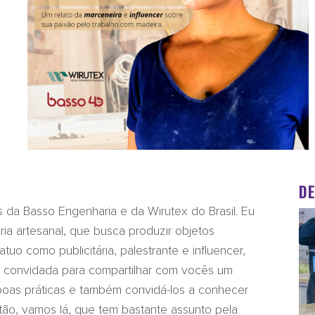
D
s da Basso Engenharia e da Wirutex do Brasil. Eu
ia artesanal, que busca produzir objetos
uo como publicitária, palestrante e influencer,
ui convidada para compartilhar com vocês um
 boas práticas e também convidá-los a conhecer
ão, vamos lá, que tem bastante assunto pela