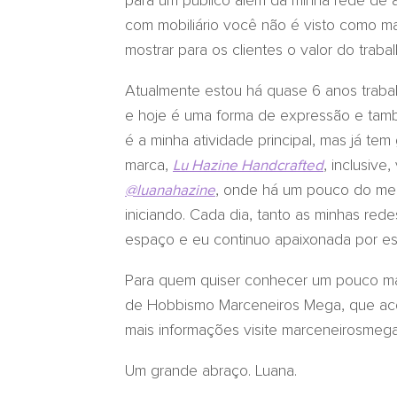
para um público além da minha rede de 
com mobiliário você não é visto como ma
mostrar para os clientes o valor do traba
Atualmente estou há quase 6 anos traba
e hoje é uma forma de expressão e tam
é a minha atividade principal, mas já te
marca,
, inclusiv
Lu Hazine Handcrafted
, onde há um pouco do meu 
@luanahazine
iniciando. Cada dia, tanto as minhas re
espaço e eu continuo apaixonada por ess
Para quem quiser conhecer um pouco mais
de Hobbismo Marceneiros Mega, que acon
mais informações visite marceneirosmeg
Um grande abraço. Luana.