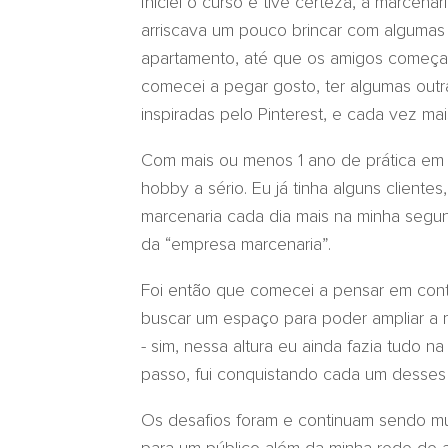
Iniciei o curso e tive certeza, a marcena
arriscava um pouco brincar com alguma
apartamento, até que os amigos começar
comecei a pegar gosto, ter algumas out
inspiradas pelo Pinterest, e cada vez 
Com mais ou menos 1 ano de prática em 
hobby a sério. Eu já tinha alguns clientes
marcenaria cada dia mais na minha segund
da “empresa marcenaria”.
Foi então que comecei a pensar em cont
buscar um espaço para poder ampliar a mi
- sim, nessa altura eu ainda fazia tudo 
passo, fui conquistando cada um desse
Os desafios foram e continuam sendo mui