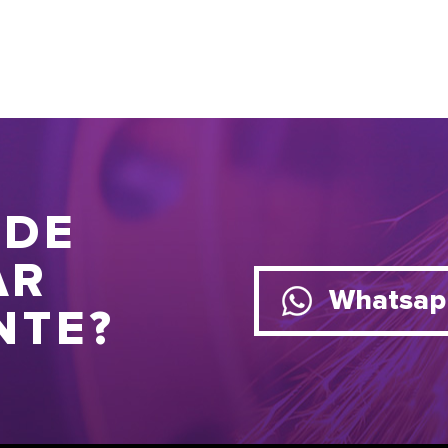
 DE
AR
Whatsap
NTE?