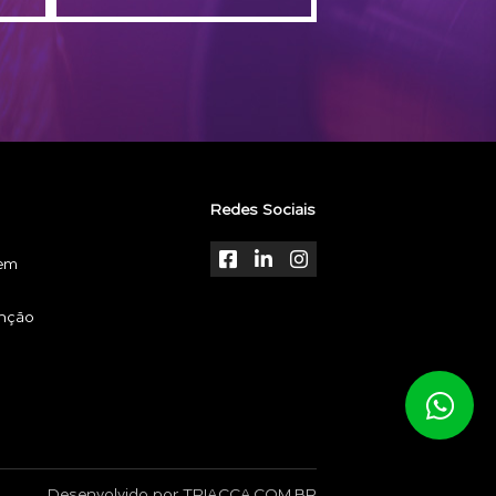
Redes Sociais
gem
enção
Desenvolvido por
TRIACCA.COM.BR