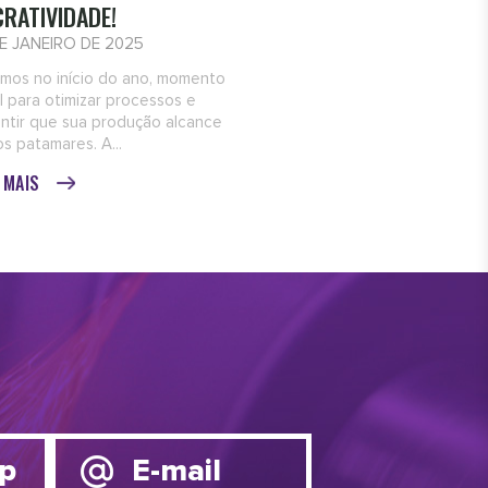
CRATIVIDADE!
DE JANEIRO DE 2025
mos no início do ano, momento
l para otimizar processos e
ntir que sua produção alcance
s patamares. A...
A MAIS
p
E-mail