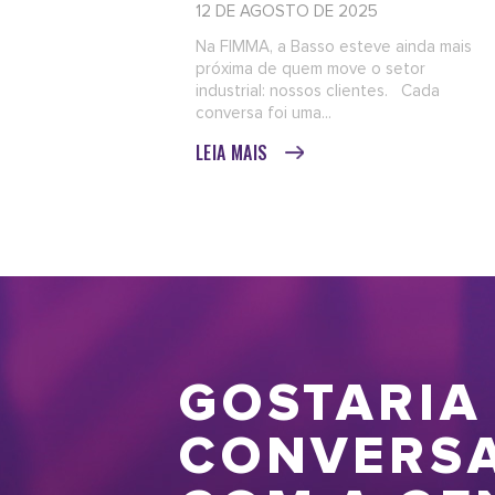
12 DE AGOSTO DE 2025
Na FIMMA, a Basso esteve ainda mais
próxima de quem move o setor
industrial: nossos clientes. Cada
conversa foi uma...
LEIA MAIS
GOSTARIA
CONVERS