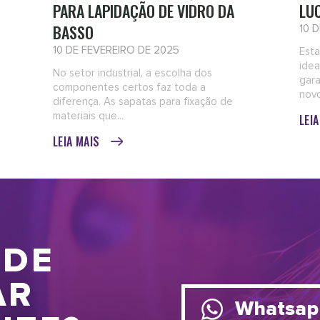
PARA LAPIDAÇÃO DE VIDRO DA
LU
BASSO
10 
10 DE FEVEREIRO DE 2025
Esta
idea
No setor industrial, a escolha dos
gara
componentes certos faz toda a
novo
diferença. As sapatas para fixação de
materiais que...
LEI
LEIA MAIS
 DE
AR
Whatsap