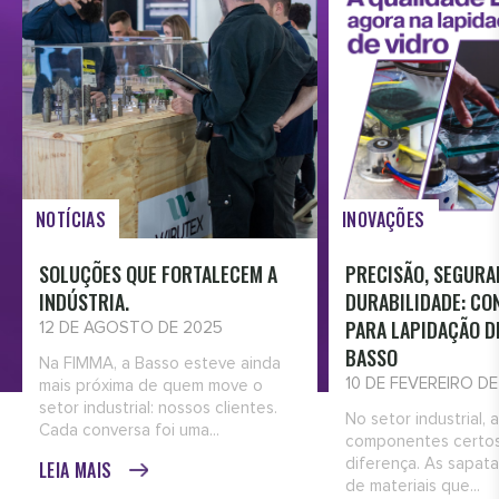
NOTÍCIAS
INOVAÇÕES
SOLUÇÕES QUE FORTALECEM A
PRECISÃO, SEGURA
INDÚSTRIA.
DURABILIDADE: CO
PARA LAPIDAÇÃO D
12 DE AGOSTO DE 2025
BASSO
Na FIMMA, a Basso esteve ainda
10 DE FEVEREIRO D
mais próxima de quem move o
setor industrial: nossos clientes.
No setor industrial, 
Cada conversa foi uma...
componentes certos
diferença. As sapata
LEIA MAIS
de materiais que...