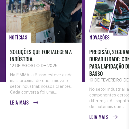
NOTÍCIAS
INOVAÇÕES
SOLUÇÕES QUE FORTALECEM A
PRECISÃO, SEGURA
INDÚSTRIA.
DURABILIDADE: CO
PARA LAPIDAÇÃO D
12 DE AGOSTO DE 2025
BASSO
Na FIMMA, a Basso esteve ainda
10 DE FEVEREIRO D
mais próxima de quem move o
setor industrial: nossos clientes.
No setor industrial, 
Cada conversa foi uma...
componentes certos
diferença. As sapata
LEIA MAIS
de materiais que...
LEIA MAIS