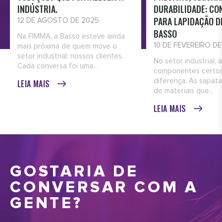
INDÚSTRIA.
DURABILIDADE: CO
PARA LAPIDAÇÃO D
12 DE AGOSTO DE 2025
BASSO
Na FIMMA, a Basso esteve ainda
10 DE FEVEREIRO D
mais próxima de quem move o
setor industrial: nossos clientes.
No setor industrial, 
Cada conversa foi uma...
componentes certos
diferença. As sapata
LEIA MAIS
de materiais que...
LEIA MAIS
GOSTARIA DE
CONVERSAR COM A
GENTE?