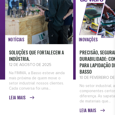
NOTÍCIAS
INOVAÇÕES
SOLUÇÕES QUE FORTALECEM A
PRECISÃO, SEGURA
INDÚSTRIA.
DURABILIDADE: CO
PARA LAPIDAÇÃO D
12 DE AGOSTO DE 2025
BASSO
Na FIMMA, a Basso esteve ainda
10 DE FEVEREIRO D
mais próxima de quem move o
setor industrial: nossos clientes.
No setor industrial, 
Cada conversa foi uma...
componentes certos
diferença. As sapata
LEIA MAIS
de materiais que...
LEIA MAIS