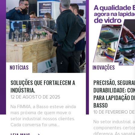
NOTÍCIAS
INOVAÇÕES
SOLUÇÕES QUE FORTALECEM A
PRECISÃO, SEGURA
INDÚSTRIA.
DURABILIDADE: CO
PARA LAPIDAÇÃO D
12 DE AGOSTO DE 2025
BASSO
Na FIMMA, a Basso esteve ainda
10 DE FEVEREIRO D
mais próxima de quem move o
setor industrial: nossos clientes.
No setor industrial, 
Cada conversa foi uma...
componentes certos
diferença. As sapata