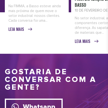
BASSO
Na FIMMA, a Basso esteve ainda
10 DE FEVEREIRO D
mais próxima de quem move o
setor industrial: nossos clientes.
No setor industrial, 
Cada conversa foi uma...
componentes certos
diferença. As sapata
LEIA MAIS
de materiais que...
LEIA MAIS
GOSTARIA DE
CONVERSAR COM A
GENTE?
Whatsapp