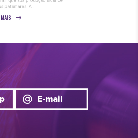
ntir que sua produção alcance
s patamares. A...
A MAIS
p
E-mail