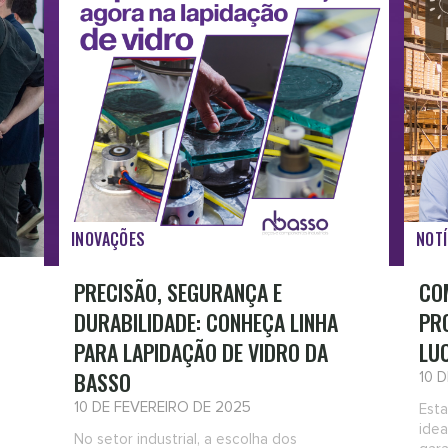
INOVAÇÕES
NOTÍ
PRECISÃO, SEGURANÇA E
CO
DURABILIDADE: CONHEÇA LINHA
PR
PARA LAPIDAÇÃO DE VIDRO DA
LU
BASSO
10 
10 DE FEVEREIRO DE 2025
Esta
idea
No setor industrial, a escolha dos