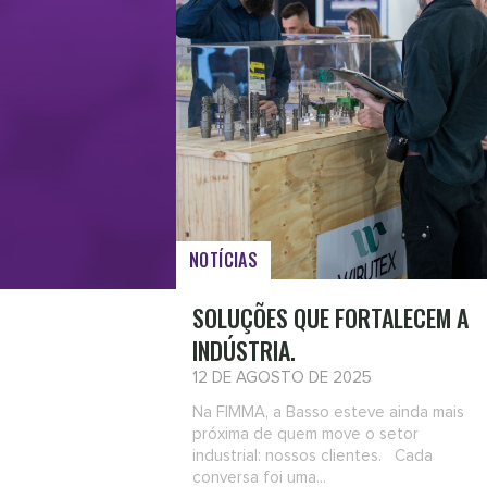
NOTÍCIAS
SOLUÇÕES QUE FORTALECEM A
INDÚSTRIA.
12 DE AGOSTO DE 2025
Na FIMMA, a Basso esteve ainda mais
próxima de quem move o setor
industrial: nossos clientes. Cada
conversa foi uma...