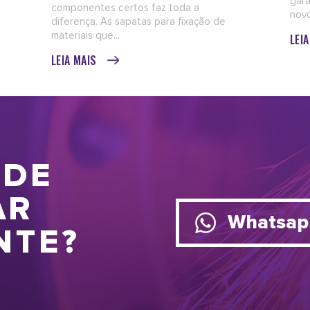
gara
componentes certos faz toda a
novo
diferença. As sapatas para fixação de
materiais que...
LEI
LEIA MAIS
 DE
AR
Whatsap
NTE?