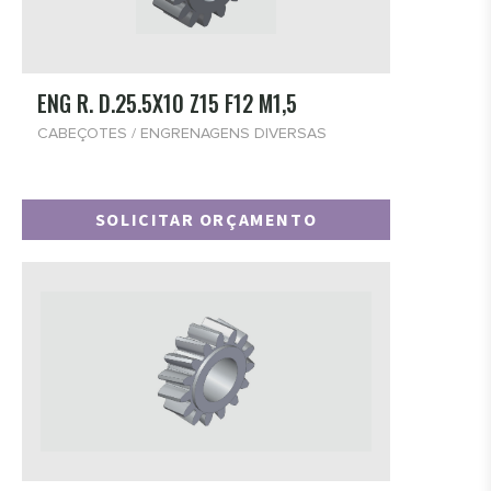
- PORCA DE TRAÇÃO
CABEÇOTES
- BUCHA DE REDUÇÃO
ENG R. D.25.5X10 Z15 F12 M1,5
- BASE MOTOR
CABEÇOTES / ENGRENAGENS DIVERSAS
- SUPORTE PARA CONE
- AGREGADOS LIDEAR
SOLICITAR ORÇAMENTO
- CONE
- TIRANTE
- PORCA PORTA-PINÇA
CABEÇOTES
- BUCHAS DE COLEIRO
- BASE COLEIRO
- SUPORTE COLEIRO
- DOSADOR
- EIXO COLEIRO