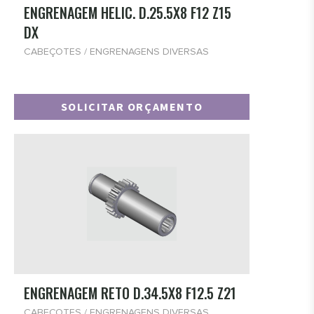
ENGRENAGEM HELIC. D.25.5X8 F12 Z15
CABEÇOTES
DX
- DIVERSOS
CABEÇOTES
CABEÇOTES / ENGRENAGENS DIVERSAS
- SAPATAS PARA VIDRO
- VENTOSAS
SOLICITAR ORÇAMENTO
- BIESSE
- HOMAG
- SCM
- ROVER
ENGRENAGEM RETO D.34.5X8 F12.5 Z21
CABEÇOTES / ENGRENAGENS DIVERSAS