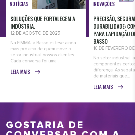
NOTÍCIAS
INOVAÇÕES
SOLUÇÕES QUE FORTALECEM A
PRECISÃO, SEGURA
INDÚSTRIA.
DURABILIDADE: CO
PARA LAPIDAÇÃO D
12 DE AGOSTO DE 2025
BASSO
Na FIMMA, a Basso esteve ainda
10 DE FEVEREIRO D
mais próxima de quem move o
setor industrial: nossos clientes.
No setor industrial, 
Cada conversa foi uma...
componentes certos
diferença. As sapata
LEIA MAIS
de materiais que...
LEIA MAIS
GOSTARIA DE