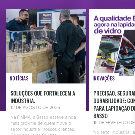
NOTÍCIAS
INOVAÇÕES
SOLUÇÕES QUE FORTALECEM A
PRECISÃO, SEGURA
INDÚSTRIA.
DURABILIDADE: CO
PARA LAPIDAÇÃO D
12 DE AGOSTO DE 2025
BASSO
Na FIMMA, a Basso esteve ainda
10 DE FEVEREIRO D
mais próxima de quem move o
setor industrial: nossos clientes.
No setor industrial, 