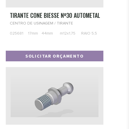
- DIVERSOS
TIRANTE CONE BIESSE Nº30 AUTOMETAL
Centro de Usinagem
- SAPATAS PARA VIDRO
CENTRO DE USINAGEM / TIRANTE
- VENTOSAS
025681 17mm 44mm m12x1,75 RAIO 5,5
- BIESSE
- HOMAG
SOLICITAR ORÇAMENTO
- SCM
- ROVER