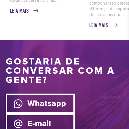
Cada conversa foi uma...
componentes certos
diferença. As sapata
LEIA MAIS
de materiais que...
LEIA MAIS
GOSTARIA DE
CONVERSAR COM A
GENTE?
Whatsapp
E-mail