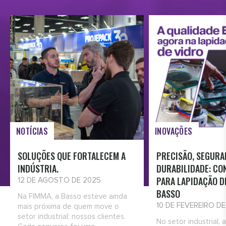
NOTÍCIAS
INOVAÇÕES
SOLUÇÕES QUE FORTALECEM A
PRECISÃO, SEGURA
INDÚSTRIA.
DURABILIDADE: CO
PARA LAPIDAÇÃO D
12 DE AGOSTO DE 2025
BASSO
Na FIMMA, a Basso esteve ainda
10 DE FEVEREIRO D
mais próxima de quem move o
setor industrial: nossos clientes.
No setor industrial, 