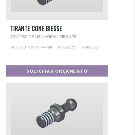
- PORCA DE TRAÇÃO
Centro de Usinagem
- BUCHA DE REDUÇÃO
- BASE MOTOR
TIRANTE CONE BIESSE
- SUPORTE PARA CONE
CENTRO DE USINAGEM / TIRANTE
- AGREGADOS LIDEAR
000793 17mm 44mm M 12x1,75 RAIO 5,5
- CONE
- TIRANTE
SOLICITAR ORÇAMENTO
- PORCA PORTA-PINÇA
Centro de Usinagem
- BUCHAS DE COLEIRO
- BASE COLEIRO
- SUPORTE COLEIRO
- DOSADOR
- EIXO COLEIRO
Centro de Usinagem