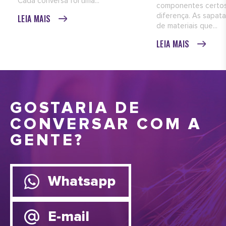
Cada conversa foi uma...
componentes certos
diferença. As sapata
LEIA MAIS
de materiais que...
LEIA MAIS
GOSTARIA DE
CONVERSAR COM A
GENTE?
Whatsapp
E-mail