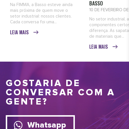
BASSO
Na FIMMA, a Basso esteve ainda
10 DE FEVEREIRO D
mais próxima de quem move o
setor industrial: nossos clientes.
No setor industrial, 
Cada conversa foi uma...
componentes certos
diferença. As sapata
LEIA MAIS
de materiais que...
LEIA MAIS
GOSTARIA DE
CONVERSAR COM A
GENTE?
Whatsapp