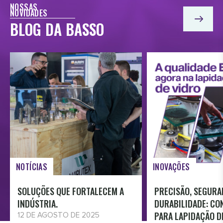
- DIVERSOS
NOSSAS
NOVIDADES
COLEIROS
BLOG DA BASSO
- SAPATAS PARA VIDRO
- VENTOSAS
- BIESSE
- HOMAG
- SCM
- ROVER
NOTÍCIAS
INOVAÇÕES
SOLUÇÕES QUE FORTALECEM A
PRECISÃO, SEGURA
INDÚSTRIA.
DURABILIDADE: CO
PARA LAPIDAÇÃO D
12 DE AGOSTO DE 2025