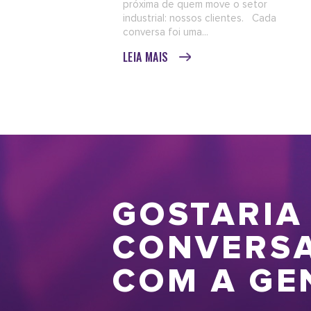
próxima de quem move o setor
industrial: nossos clientes. Cada
conversa foi uma...
LEIA MAIS
GOSTARIA
CONVERS
COM A GE