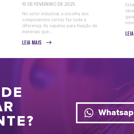
10 DE FEVEREIRO DE 2025
Esta
idea
No setor industrial, a escolha dos
gara
componentes certos faz toda a
novo
diferença. As sapatas para fixação de
materiais que...
LEI
LEIA MAIS
 DE
AR
Whatsap
NTE?